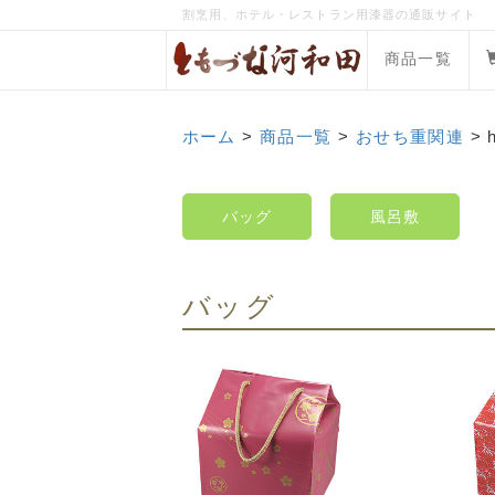
割烹用、ホテル・レストラン用漆器の通販サイト
商品一覧
ホーム
>
商品一覧
>
おせち重関連
> 
バッグ
風呂敷
バッグ