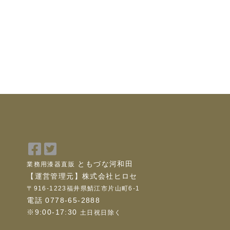
Facebook
Twitter
で
で
ともづな河和田
業務用漆器直販
シ
シ
【運営管理元】株式会社ヒロセ
ェ
ェ
〒916-1223福井県鯖江市片山町6-1
ア
ア
電話 0778-65-2888
※9:00-17:30
土日祝日除く