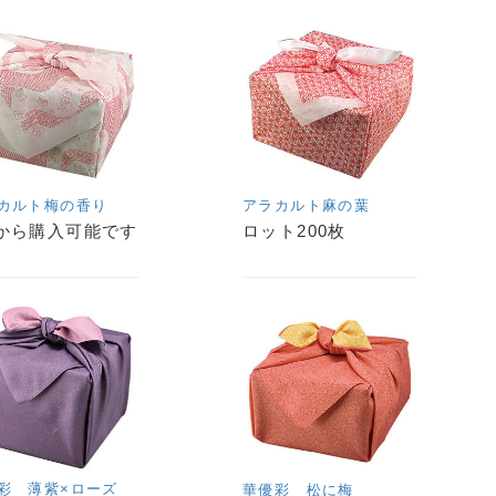
カルト梅の香り
アラカルト麻の葉
から購入可能です
ロット200枚
彩 薄紫×ローズ
華優彩 松に梅