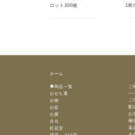
1枚
ロット200枚
ホーム
商品一覧
ご
おせち重
ご
お椀
配
お盆
お
お膳
梱
弁当
返
松花堂
会
盛器・そば器