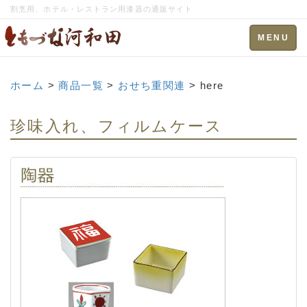
割烹用、ホテル・レストラン用漆器の通販サイト
Toggle
MENU
navigation
ホーム
>
商品一覧
>
おせち重関連
> here
珍味入れ、フィルムケース