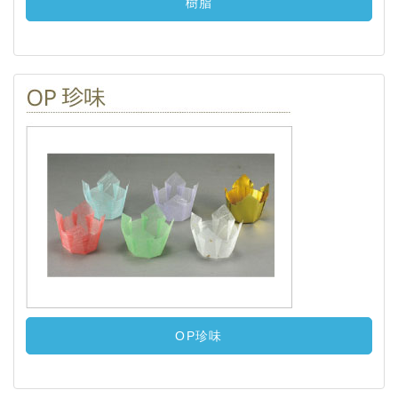
樹脂
OP珍味