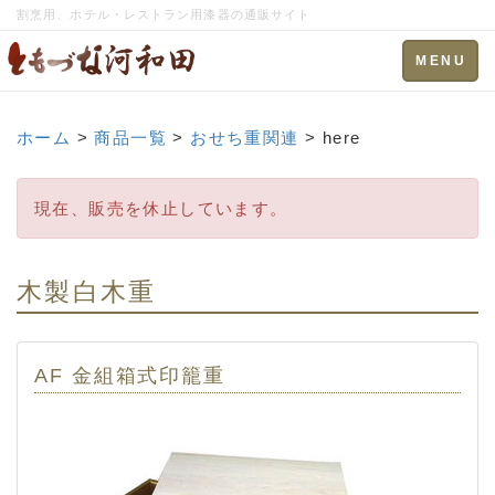
割烹用、ホテル・レストラン用漆器の通販サイト
Toggle
MENU
navigation
ホーム
>
商品一覧
>
おせち重関連
> here
現在、販売を休止しています。
木製白木重
AF 金組箱式印籠重