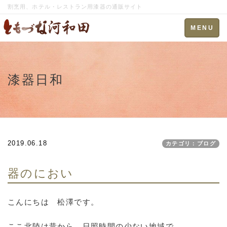
割烹用、ホテル・レストラン用漆器の通販サイト
Toggle
MENU
navigation
漆器日和
2019.06.18
カテゴリ：ブログ
器のにおい
こんにちは 松澤です。
ここ北陸は昔から、日照時間の少ない地域で、