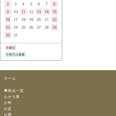
ホーム
商品一覧
おせち重
お椀
お盆
お膳