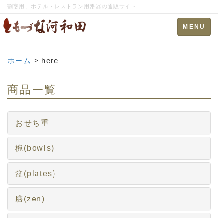
割烹用、ホテル・レストラン用漆器の通販サイト
Toggle
MENU
navigation
ホーム
> here
商品一覧
おせち重
椀(bowls)
盆(plates)
膳(zen)