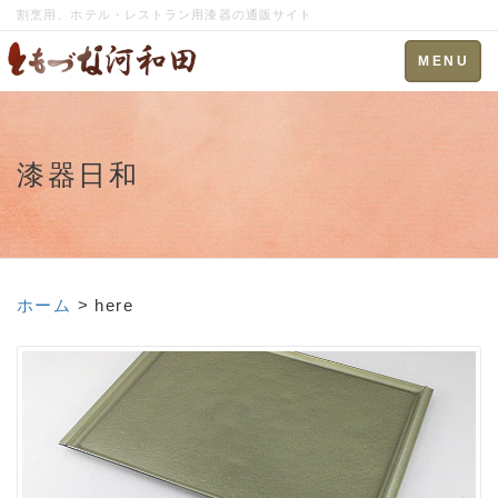
割烹用、ホテル・レストラン用漆器の通販サイト
Toggle
MENU
navigation
漆器日和
ホーム
> here