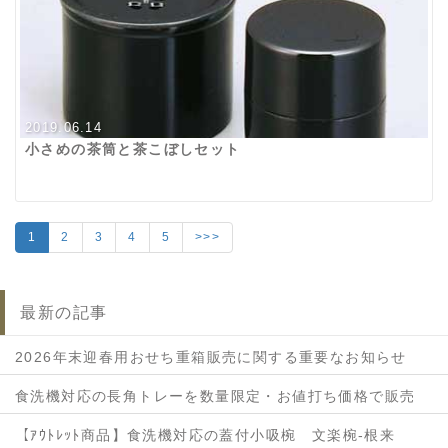
2019.06.14
小さめの茶筒と茶こぼしセット
1
2
3
4
5
>>>
最新の記事
2026年末迎春用おせち重箱販売に関する重要なお知らせ
食洗機対応の長角トレーを数量限定・お値打ち価格で販売
【ｱｳﾄﾚｯﾄ商品】食洗機対応の蓋付小吸椀 文楽椀-根来