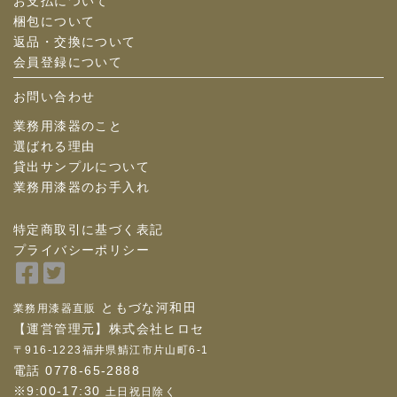
お支払について
梱包について
返品・交換について
会員登録について
お問い合わせ
業務用漆器のこと
選ばれる理由
貸出サンプルについて
業務用漆器のお手入れ
特定商取引に基づく表記
プライバシーポリシー
Facebook
Twitter
で
で
ともづな河和田
業務用漆器直販
シ
シ
【運営管理元】株式会社ヒロセ
ェ
ェ
〒916-1223福井県鯖江市片山町6-1
ア
ア
電話 0778-65-2888
※9:00-17:30
土日祝日除く